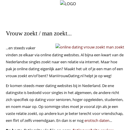
Home
Vrouw zoekt / man zoekt...
Dating
Websites
...en steeds vaker
vinden ze elkaar via online dating websites. Al bijna een kwart van de
Erotisch
Nederlandse singles zoekt naar een relatie via internet. Maar hoe
Daten
pak je online dating eigenlijk aan? Maakt het uit of je een man of een
18+
vrouw zoekt en/of bent? ManVrouwDating.nl helpt je op weg!
Dating
Er komen steeds meer dating websites bij in Nederland. De ene
Tips
datingsite is bedoeld voor singles in het algemeen, de andere richt
zich specifiek op dating voor senioren, hoger opgeleiden, studenten,
Dating
en noem maar op. Op sommige sites moet je vooral zijn als je een
Info
vaste relatie zoekt, op andere kun je beter terecht voor vriendschap,
Contact
een flirt of zelfs vreemdgaan. En dan is er nog
erotisch daten
...