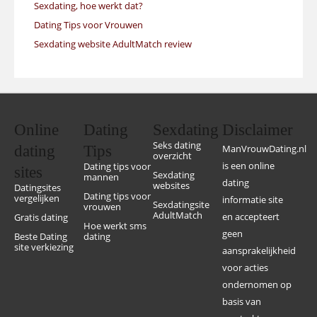
Sexdating, hoe werkt dat?
Dating Tips voor Vrouwen
Sexdating website AdultMatch review
Online
Dating
Sexdating
Disclaimer
Seks dating
dating
Tips
ManVrouwDating.nl
overzicht
is een online
Dating tips voor
sites
Sexdating
mannen
dating
websites
Datingsites
Dating tips voor
vergelijken
informatie site
Sexdatingsite
vrouwen
AdultMatch
en accepteert
Gratis dating
Hoe werkt sms
geen
Beste Dating
dating
site verkiezing
aansprakelijkheid
voor acties
ondernomen op
basis van