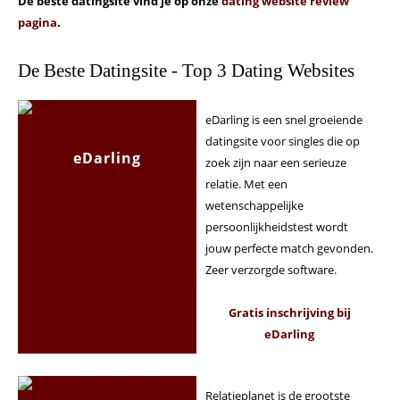
De beste datingsite vind je op onze
dating website review
pagina
.
De Beste Datingsite - Top 3 Dating Websites
eDarling is een snel groeiende
datingsite voor singles die op
eDarling
zoek zijn naar een serieuze
relatie. Met een
wetenschappelijke
persoonlijkheidstest wordt
jouw perfecte match gevonden.
Zeer verzorgde software.
Gratis inschrijving bij
eDarling
Relatieplanet is de grootste